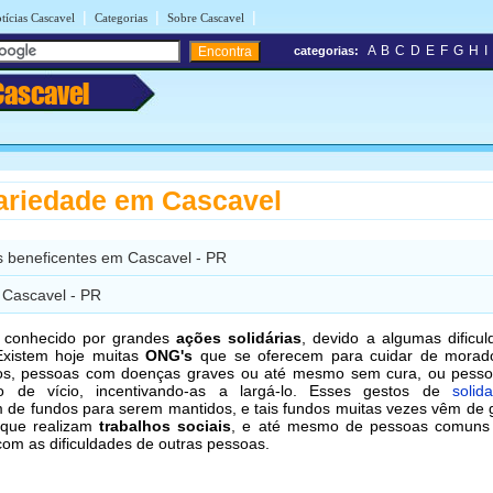
|
|
|
tícias Cascavel
Categorias
Sobre Cascavel
A
B
C
D
E
F
G
H
I
categorias:
Cascavel
ariedade em Cascavel
s beneficentes em Cascavel - PR
Cascavel - PR
é conhecido por grandes
ações solidárias
, devido a algumas dificu
Existem hoje muitas
ONG's
que se oferecem para cuidar de morad
sos, pessoas com doenças graves ou até mesmo sem cura, ou pess
o de vício, incentivando-as a largá-lo. Esses gestos de
solid
 de fundos para serem mantidos, e tais fundos muitas vezes vêm de
que realizam
trabalhos sociais
, e até mesmo de pessoas comuns
om as dificuldades de outras pessoas.