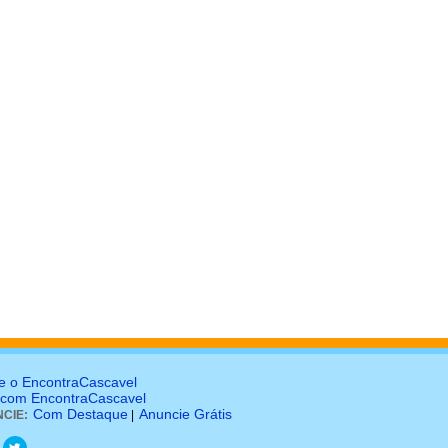
e o EncontraCascavel
 com EncontraCascavel
Com Destaque
Anuncie Grátis
CIE:
|