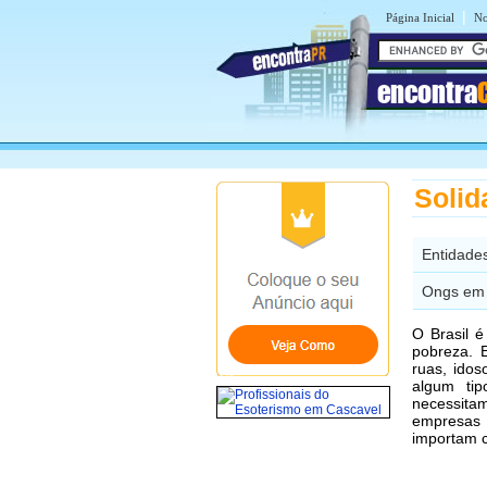
|
Página Inicial
No
encontra
Solid
Entidade
Ongs em 
O Brasil 
pobreza. 
ruas, ido
algum tip
necessitam
empresas 
importam c