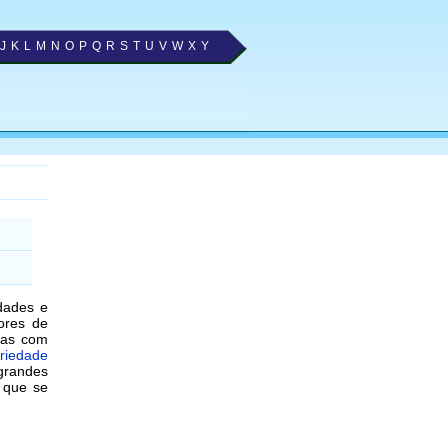
J
K
L
M
N
O
P
Q
R
S
T
U
V
W
X
Y
ldades e
ores de
oas com
ariedade
 grandes
 que se