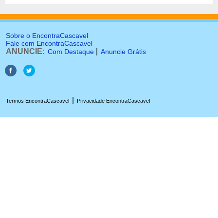
Sobre o EncontraCascavel
Fale com EncontraCascavel
ANUNCIE:
|
Com Destaque
Anuncie Grátis
|
Termos EncontraCascavel
Privacidade EncontraCascavel