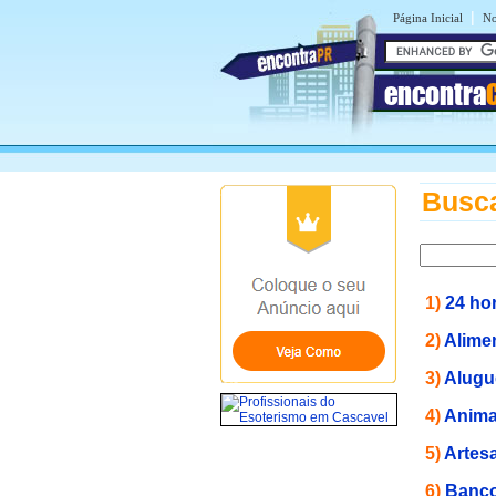
|
Página Inicial
No
encontra
Busca
1)
24 ho
2)
Alime
3)
Alugu
4)
Anima
5)
Artes
6)
Banco