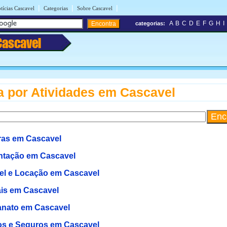
|
|
|
tícias Cascavel
Categorias
Sobre Cascavel
A
B
C
D
E
F
G
H
I
categorias:
Cascavel
 por Atividades em Cascavel
ras em Cascavel
ntação em Cascavel
el e Locação em Cascavel
is em Cascavel
anato em Cascavel
s e Seguros em Cascavel