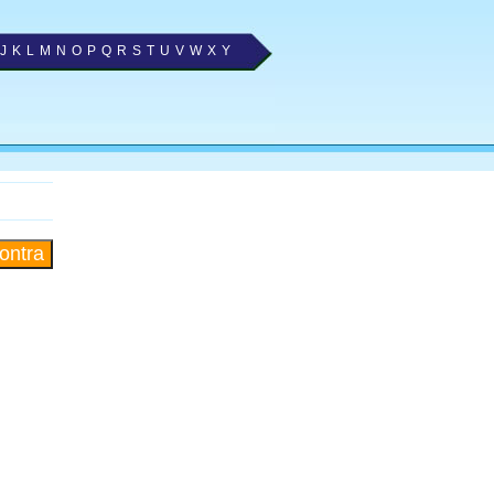
J
K
L
M
N
O
P
Q
R
S
T
U
V
W
X
Y