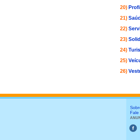
20)
Prof
21)
Saúd
22)
Serv
23)
Soli
24)
Turi
25)
Veíc
26)
Vest
Sobr
Fale
ANUN