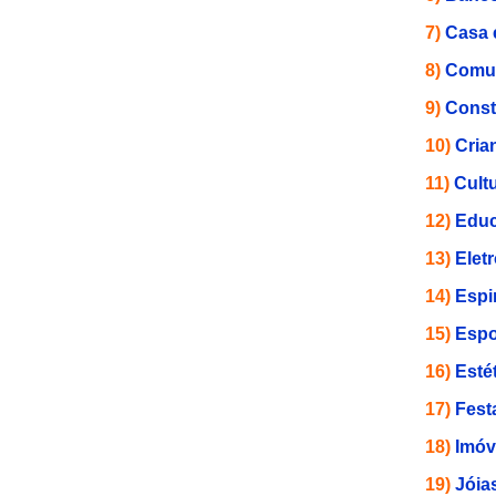
7)
Casa 
8)
Comun
9)
Const
10)
Cria
11)
Cult
12)
Educ
13)
Elet
14)
Espi
15)
Espo
16)
Esté
17)
Fest
18)
Imóv
19)
Jóia