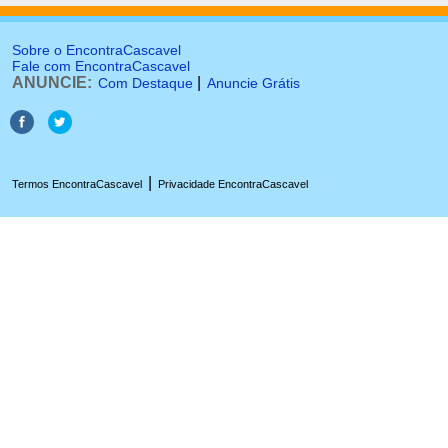
Sobre o EncontraCascavel
Fale com EncontraCascavel
ANUNCIE:
|
Com Destaque
Anuncie Grátis
|
Termos EncontraCascavel
Privacidade EncontraCascavel