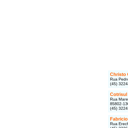
Christo
Rua Pedro
(45) 322
Cotrisu
Rua Marec
85802-13
(45) 322
Fabricio
Rua Erech