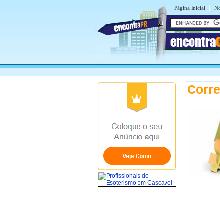
|
Página Inicial
No
encontra
Corre