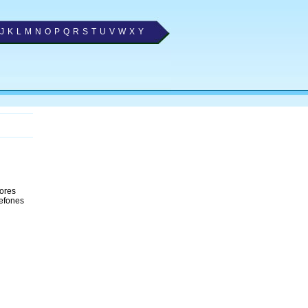
J
K
L
M
N
O
P
Q
R
S
T
U
V
W
X
Y
hores
lefones