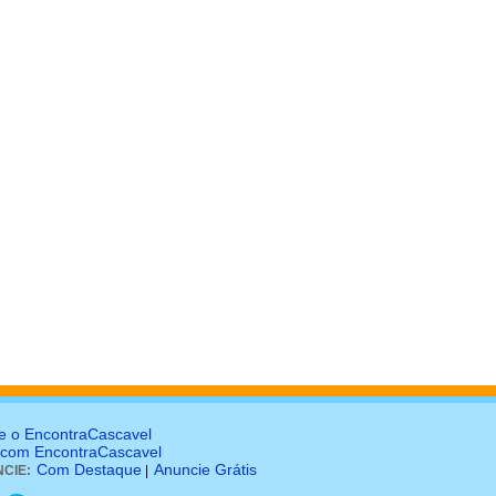
e o EncontraCascavel
 com EncontraCascavel
Com Destaque
Anuncie Grátis
CIE:
|