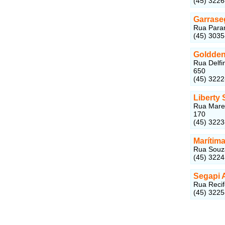
(45) 322
Garrase
Rua Paran
(45) 303
Goldden
Rua Delfi
650
(45) 322
Liberty
Rua Marec
170
(45) 3223
Marítim
Rua Souza
(45) 3224
Segapi 
Rua Recif
(45) 322