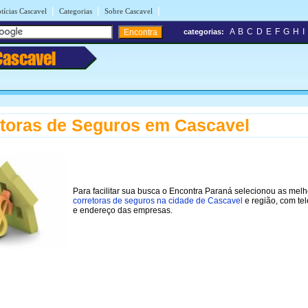
|
|
|
tícias Cascavel
Categorias
Sobre Cascavel
A
B
C
D
E
F
G
H
I
categorias:
Cascavel
toras de Seguros em Cascavel
Para facilitar sua busca o Encontra Paraná selecionou as mel
corretoras de seguros na cidade de Cascavel
e região, com te
e endereço das empresas.