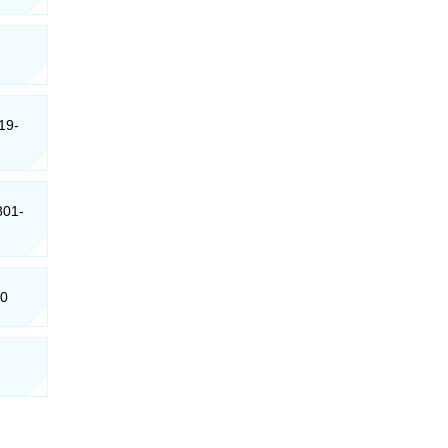
19-
801-
70