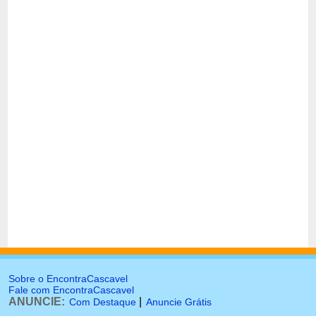
Sobre o EncontraCascavel
Fale com EncontraCascavel
ANUNCIE:
|
Com Destaque
Anuncie Grátis