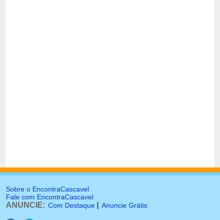
Sobre o EncontraCascavel
Fale com EncontraCascavel
ANUNCIE:
|
Com Destaque
Anuncie Grátis