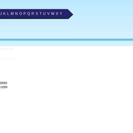
J
K
L
M
N
O
P
Q
R
S
T
U
V
W
X
Y
hores
, com