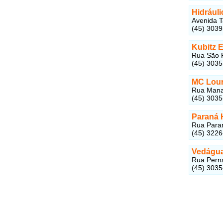
Hidrául
Avenida T
(45) 303
Kubitz 
Rua São P
(45) 303
MC Lour
Rua Manau
(45) 303
Paraná 
Rua Paran
(45) 322
Vedágua
Rua Perna
(45) 303