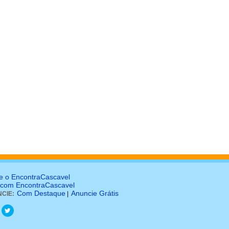
e o EncontraCascavel
 com EncontraCascavel
Com Destaque
Anuncie Grátis
CIE:
|