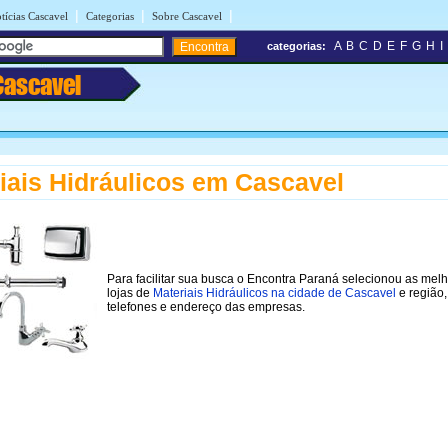
|
|
|
tícias Cascavel
Categorias
Sobre Cascavel
A
B
C
D
E
F
G
H
I
categorias:
Cascavel
iais Hidráulicos em Cascavel
Para facilitar sua busca o Encontra Paraná selecionou as mel
lojas de
Materiais Hidráulicos na cidade de Cascavel
e região
telefones e endereço das empresas.