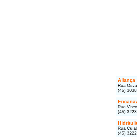
Aliança 
Rua Osval
(45) 303
Encanav
Rua Visco
(45) 322
Hidrául
Rua Cuiab
(45) 322