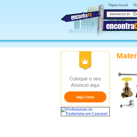
|
Página Inicial
No
encontra
Mater