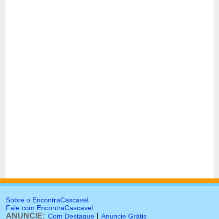
Sobre o EncontraCascavel
Fale com EncontraCascavel
ANUNCIE:
|
Com Destaque
Anuncie Grátis